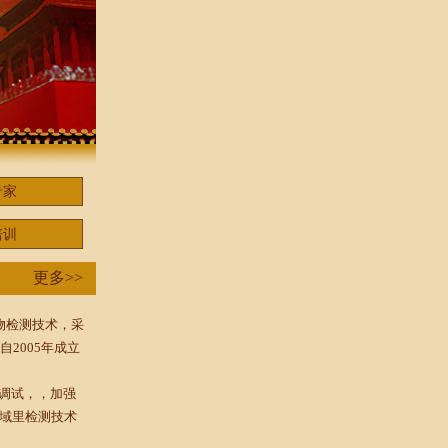
专家
培训
更多>>
物检测技术，采
2005年成立
调试，，加强
域里检测技术