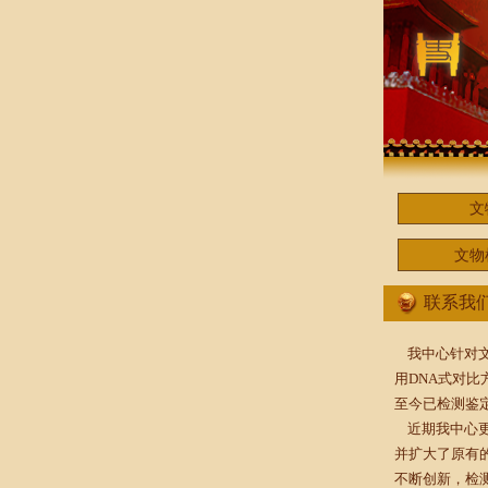
文
文物
联系我
我中心针对文
用DNA式对
至今已检测鉴
近期我中心更
并扩大了原有
不断创新，检