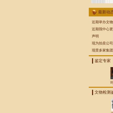
最新动
近期举办文物
近期我中心更
声明
现为拍卖公司
现受多家集团
鉴定专家
文物检测