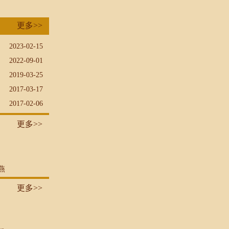
更多>>
2023-02-15
2022-09-01
2019-03-25
2017-03-17
2017-02-06
更多>>
燕
更多>>