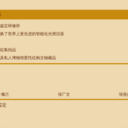
态
鉴定研修班
换了世界上更先进的智能化光谱仪器
征集拍品
及私人博物馆委托征购文物藏品
叶佩兰
张广文
张燕
鉴定