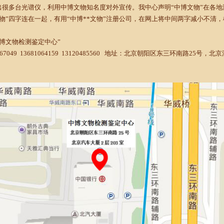
很多台光谱仪，利用中博文物知名度对外宣传。我中心声明“中博文物”在各地
物”四字连在一起，有用“中博**文物”注册公司，在网上将中间两字减小不清
博文物检测鉴定中心”
667049 13681064159 13120485560 地址：北京朝阳区东三环南路25号，