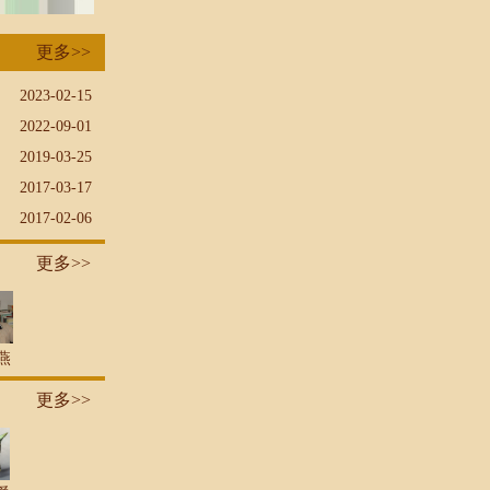
更多>>
2023-02-15
2022-09-01
2019-03-25
2017-03-17
2017-02-06
更多>>
燕
更多>>