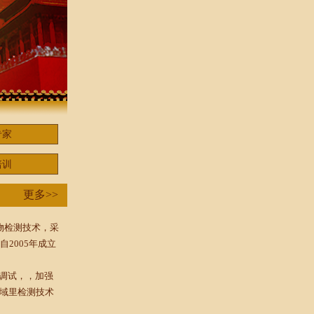
专家
培训
更多>>
物检测技术，采
2005年成立
调试，，加强
域里检测技术