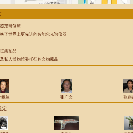
态
鉴定研修班
换了世界上更先进的智能化光谱仪器
征集拍品
及私人博物馆委托征购文物藏品
叶佩兰
张广文
张燕
鉴定