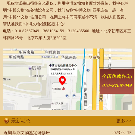
现各地派生出很多台光谱仪，利用中博文物知名度对外宣传。我中心声
明“中博文物”在各地没有公司，我们名称“中博文物”四字连在一起，有
用“中博**文物”注册公司，在网上将中间两字减小不清，模糊人们视觉。
请认准我们“中博文物检测鉴定中心”
电话：010-87667049 13681064159 13120485560 地址：北京朝阳区东三
环南路25号，北京汽车大厦2层203室
最新动态
更多>>
近期举办文物鉴定研修班
2023-02-15