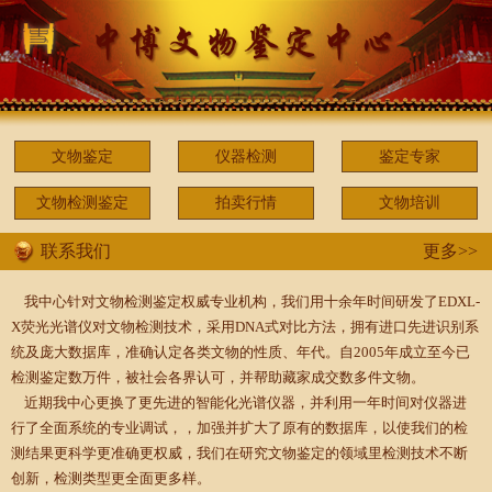
文物鉴定
仪器检测
鉴定专家
文物检测鉴定
拍卖行情
文物培训
联系我们
更多>>
我中心针对文物检测鉴定权威专业机构，我们用十余年时间研发了EDXL-
X荧光光谱仪对文物检测技术，采用DNA式对比方法，拥有进口先进识别系
统及庞大数据库，准确认定各类文物的性质、年代。自2005年成立至今已
检测鉴定数万件，被社会各界认可，并帮助藏家成交数多件文物。
近期我中心更换了更先进的智能化光谱仪器，并利用一年时间对仪器进
行了全面系统的专业调试，，加强并扩大了原有的数据库，以使我们的检
测结果更科学更准确更权威，我们在研究文物鉴定的领域里检测技术不断
创新，检测类型更全面更多样。